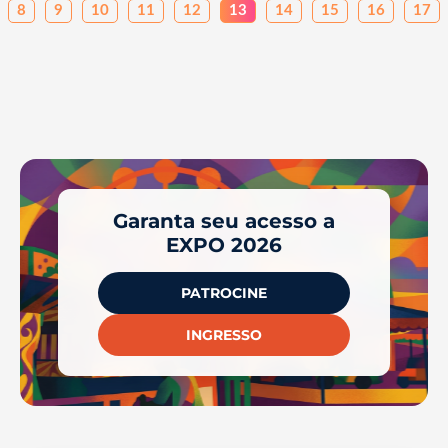
8
9
10
11
12
13
14
15
16
17
Garanta seu acesso a
EXPO 2026
PATROCINE
INGRESSO