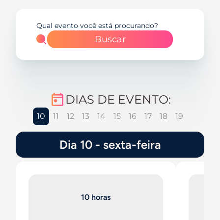
Buscar
DIAS DE EVENTO:
10
11
12
13
14
15
16
17
18
19
Dia 10 - sexta-feira
10 horas