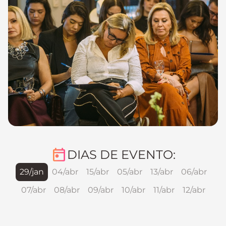
DIAS DE EVENTO:
29/jan
04/abr
15/abr
05/abr
13/abr
06/abr
07/abr
08/abr
09/abr
10/abr
11/abr
12/abr