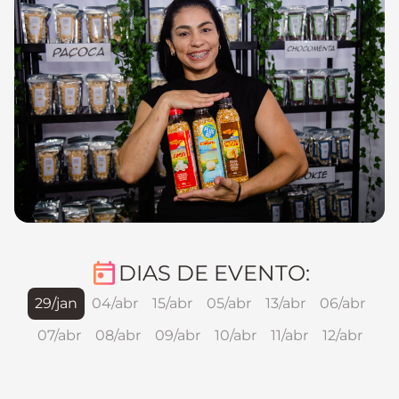
DIAS DE EVENTO:
29/jan
04/abr
15/abr
05/abr
13/abr
06/abr
07/abr
08/abr
09/abr
10/abr
11/abr
12/abr