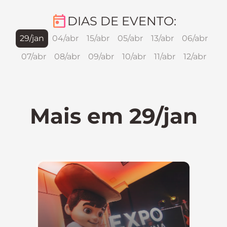
DIAS DE EVENTO:
29/jan
04/abr
15/abr
05/abr
13/abr
06/abr
07/abr
08/abr
09/abr
10/abr
11/abr
12/abr
Mais em 29/jan