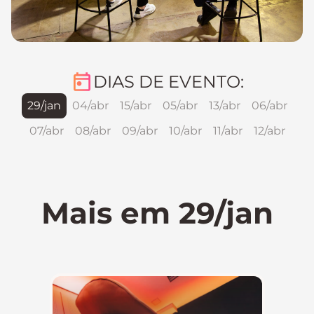
DIAS DE EVENTO:
29/jan
04/abr
15/abr
05/abr
13/abr
06/abr
07/abr
08/abr
09/abr
10/abr
11/abr
12/abr
Mais em 29/jan