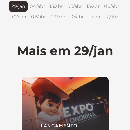
29/jan
04/abr
15/abr
05/abr
13/abr
06/abr
07/abr
08/abr
09/abr
10/abr
11/abr
12/abr
Mais em 29/jan
LANÇAMENTO