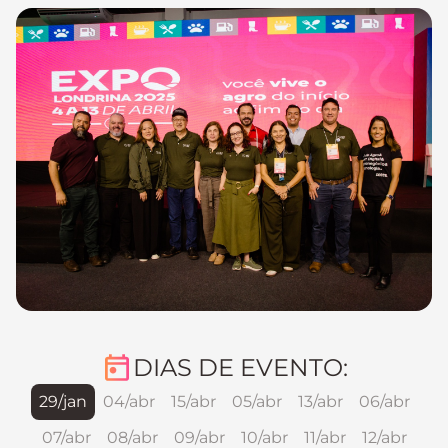
DIAS DE EVENTO:
29/jan
04/abr
15/abr
05/abr
13/abr
06/abr
07/abr
08/abr
09/abr
10/abr
11/abr
12/abr