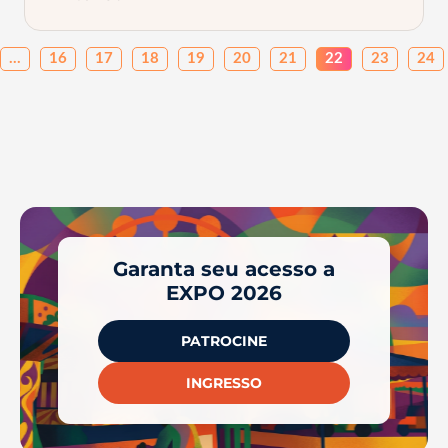
…
16
17
18
19
20
21
22
23
24
Garanta seu acesso a
EXPO 2026
PATROCINE
INGRESSO