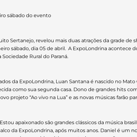
iro sábado do evento
uito Sertanejo, revelou mais duas atrações da grade de 
iro sábado, dia 05 de abril. A ExpoLondrina acontece do
a Sociedade Rural do Paraná.
os da ExpoLondrina, Luan Santana é nascido no Mato 
nhecida como sua segunda casa. Dono de grandes hits c
o projeto “Ao vivo na Lua” e as novas músicas farão par
tou apaixonado são grandes clássicos da música brasilei
o palco da ExpoLondrina, após muitos anos. Daniel é u